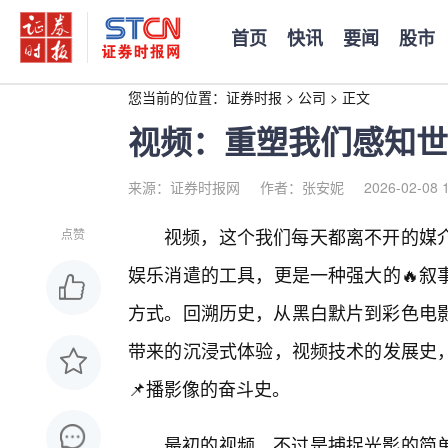
首页
快讯
要闻
股市
您当前的位置：
证券时报
>
公司
>
正文
视频：重塑我们感知世
来源：证券时报网
作者：张安妮
2026-02-08 
视频，这个我们每天都离不开的媒
点赞
娱乐消遣的工具，更是一种强大的🔥叙
方式。回溯历史，从黑白默片到彩色电影
带来的沉浸式体验，视频技术的发展史
📌播影像的奋斗史。
最初的视频，不过是捕捉光影的简