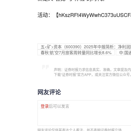
活动：【
hKszRFt4WyWwhC373uUSCF
五<矿>资本（600390）2025年中报简析：净利润
春秋‘航’空7月旅客周转量同比增长8.6%
中:国
声明：证券时报力求信息真实、准确，文章提及内
下载“证券时报”官方APP，或关注官方微信公众
网友评论
登录
后可以发言
网友评论仅供其表达个人看法，并不表明证券时报立场