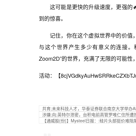
这可能是更快的升级速度，更强的
到的惊喜。
记住，你在这个虚拟世界中的价值
与这个世界产生多少有意义的连接。
Zoom2D”的世界，充满了无限的可能
活动：【
8cjVGdkyAuHwSRRkeCZXbTJ
共育;未来科技人才，华泰证券联合南京大学举办A
涉嫌;向;英特尔泄密，台积电前高管罗唯仁住所遭
【通威股{份}】Mysteel日报：:硅片头部挺价