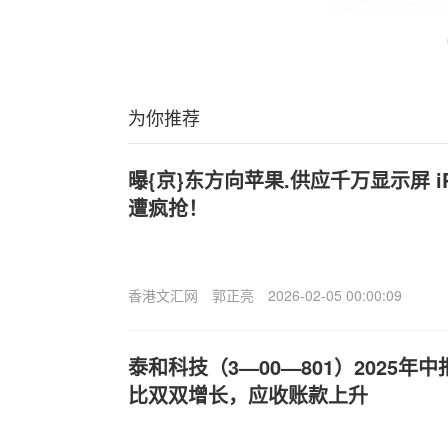
为你推荐
曝{京}东方向苹果.供应千万显示屏 iP
遭疯抢！
香港文汇网
郭正亮
2026-02-05 00:00:09
泰和科技（3—00—801）2025
比双双增长，应收账款上升