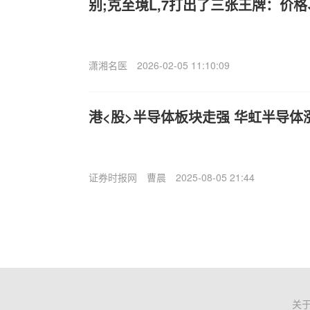
别;克至境L,7打出了三张王牌：价
潇湘名医
2026-02-05 11:10:09
港<股>半导体板块走强 华虹半导体
证券时报网
曹晨
2025-08-05 21:44
关