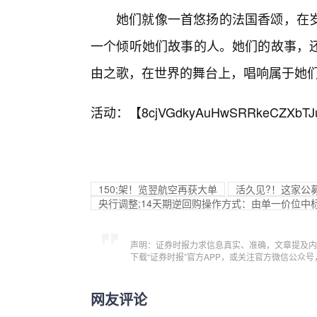
她们就像一首悠扬的法国香颂，在岁
一个倾听她们故事的人。她们的故事，
由之歌，在世界的舞台上，唱响属于她
活动：【
8cjVGdkyAuHwSRRkeCZXbTJ
150;架！览翌航空再获大单
活久见?！这家公
央行调整;14天期逆回购操作方式：由单一价位中
声明：证券时报力求信息真实、准确，文章提及内
下载“证券时报”官方APP，或关注官方微信公众
网友评论