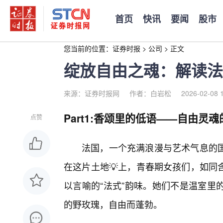
首页
快讯
要闻
股市
您当前的位置：
证券时报
>
公司
>
正文
绽放自由之魂：解读法
来源：证券时报网
作者：白岩松
2026-02-08 
Part1:香颂里的低语——自由灵
点赞
法国，一个充满浪漫与艺术气息的
在这片土地💡上，青春期女孩们，如同
以言喻的“法式”韵味。她们不是温室里
的野玫瑰，自由而蓬勃。