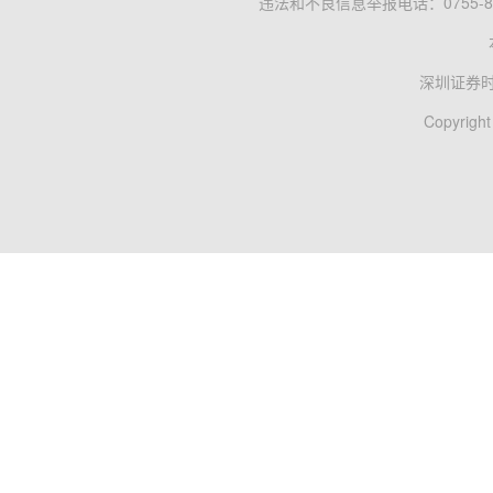
违法和不良信息举报电话：0755-83
深圳证券
Copyright