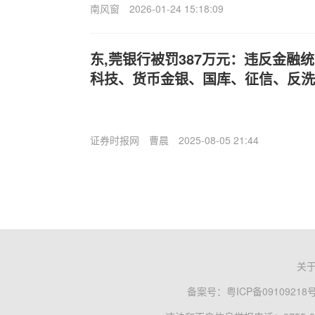
南风窗
2026-01-24 15:18:09
东,莞银行被罚387万元：违反金融
科技、货币金银、国库、征信、反洗
证券时报网
曹晨
2025-08-05 21:44
关
备案号：
粤ICP备09109218